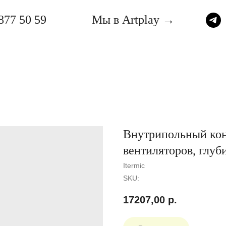
877 50 59
Мы в Artplay →
Внутрипольный конв
вентиляторов, глу
Itermic
SKU:
17207,00
р.