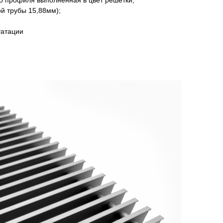
го профиля выполненная в цвет решётки;
й трубы 15,88мм);
уатации