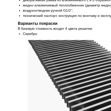
декоративная рамка из алюминиевого L и Z-образно
медно-алюминиевый теплообменник (диаметр медно
воздухоотводчик ручной G1/2’’;
технический паспорт, инструкция по монтажу и экспл
Варианты покраски
В базовую стоимость входит 4 цвета решетки:
Серебро