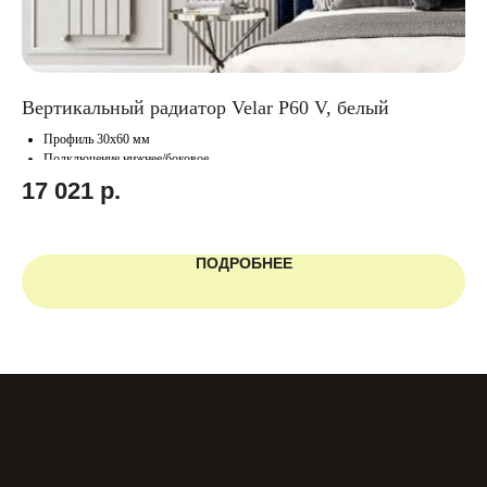
Вертикальный радиатор Velar P60 V, белый
Го
Профиль 30х60 мм
Подключение нижнее/боковое
17 021
р.
1
ПОДРОБНЕЕ