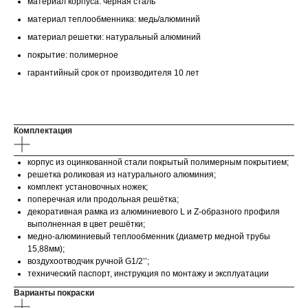
материал корпуса: чёрная сталь
материал теплообменника: медь/алюминий
материал решетки: натуральный алюминий
покрытие: полимерное
гарантийный срок от производителя 10 лет
Комплектация
корпус из оцинкованной стали покрытый полимерным покрытием;
решетка роликовая из натурального алюминия;
комплект установочных ножек;
поперечная или продольная решётка;
декоративная рамка из алюминиевого L и Z-образного профиля
выполненная в цвет решётки;
медно-алюминиевый теплообменник (диаметр медной трубы
15,88мм);
воздухоотводчик ручной G1/2’’;
технический паспорт, инструкция по монтажу и эксплуатации
Варианты покраски