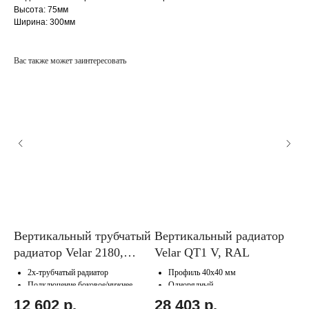
Высота: 75мм
Ширина: 300мм
Вас также может заинтересовать
р
Вертикальный трубчатый
Вертикальный радиатор
Го
радиатор Velar 2180,
Velar QT1 V, RAL
Ve
чёрный
2х-трубчатый радиатор
Профиль 40х40 мм
Подключение боковое/нижнее
Однорядный
Подключение нижнее/боковое
12 602
р.
28 403
р.
2