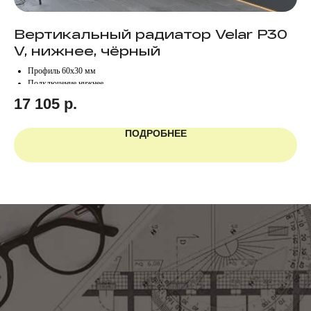
Вертикальный радиатор Velar P30
Г
V, нижнее, чёрный
R
Профиль 60х30 мм
Подключение нижнее
17 105
р.
1
ПОДРОБНЕЕ