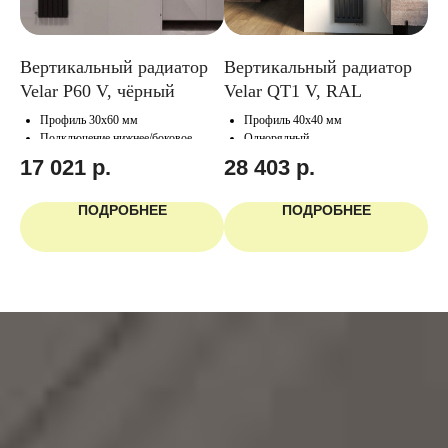
тор
Вертикальный радиатор
Вертикальный радиатор
Эл
Velar P60 V, чёрный
Velar QT1 V, RAL
Ve
Профиль 30х60 мм
Профиль 40х40 мм
Подключение нижнее/боковое
Однорядный
Подключение нижнее/боковое
17 021
р.
28 403
р.
4
ПОДРОБНЕЕ
ПОДРОБНЕЕ