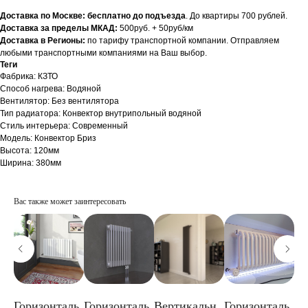
Доставка по Москве: бесплатно до подъезда
. До квартиры 700 рублей.
Доставка за пределы МКАД:
500руб. + 50руб/км
Доставка в Регионы:
по тарифу транспортной компании. Отправляем
любыми транспортными компаниями на Ваш выбор.
Теги
Фабрика: КЗТО
Способ нагрева: Водяной
Вентилятор: Без вентилятора
Тип радиатора: Конвектор внутрипольный водяной
Стиль интерьера: Современный
Модель: Конвектор Бриз
Высота: 120мм
Ширина: 380мм
Вас также может заинтересовать
н
Горизонталь
Горизонталь
Вертикальн
Горизонталь
Го