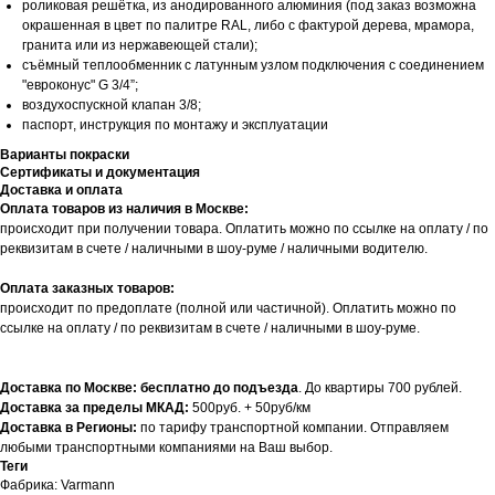
роликовая решётка, из анодированного алюминия (под заказ возможна
окрашенная в цвет по палитре RAL, либо с фактурой дерева, мрамора,
гранита или из нержавеющей стали);
съёмный теплообменник с латунным узлом подключения с соединением
"евроконус" G 3/4”;
воздухоспускной клапан 3/8;
паспорт, инструкция по монтажу и эксплуатации
Варианты покраски
Сертификаты и документация
Доставка и оплата
Оплата товаров из наличия в Москве:
происходит при получении товара. Оплатить можно по ссылке на оплату / по
реквизитам в счете / наличными в шоу-руме / наличными водителю.
Оплата заказных товаров:
происходит по предоплате (полной или частичной). Оплатить можно по
ссылке на оплату / по реквизитам в счете / наличными в шоу-руме.
Доставка по Москве: бесплатно до подъезда
. До квартиры 700 рублей.
Доставка за пределы МКАД:
500руб. + 50руб/км
Доставка в Регионы:
по тарифу транспортной компании. Отправляем
любыми транспортными компаниями на Ваш выбор.
Теги
Фабрика: Varmann