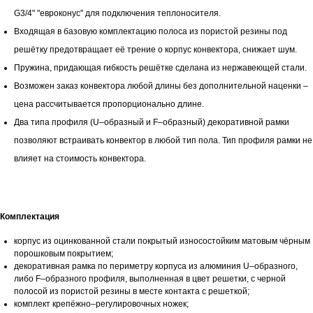
G3/4" "евроконус" для подключения теплоносителя.
Входящая в базовую комплектацию полоса из пористой резины под
решётку предотвращает её трение о корпус конвектора, снижает шум.
Пружина, придающая гибкость решётке сделана из нержавеющей стали.
Возможен заказ конвектора любой длины без дополнительной наценки –
цена рассчитывается пропорционально длине.
Два типа профиля (U–образный и F–образный) декоративной рамки
позволяют встраивать конвектор в любой тип пола. Тип профиля рамки не
влияет на стоимость конвектора.
Комплектация
корпус из оцинкованной стали покрытый износостойким матовым чёрным
порошковым покрытием;
декоративная рамка по периметру корпуса из алюминия U–образного,
либо F–образного профиля, выполненная в цвет решетки, с черной
полосой из пористой резины в месте контакта с решеткой;
комплект крепёжно–регулировочных ножек;