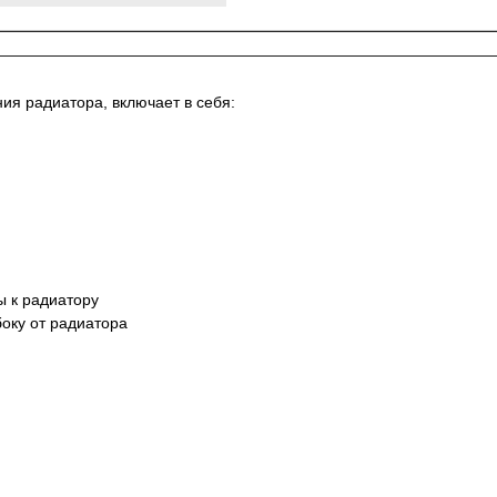
ния радиатора
, включает в себя:
ы к радиатору
боку от радиатора