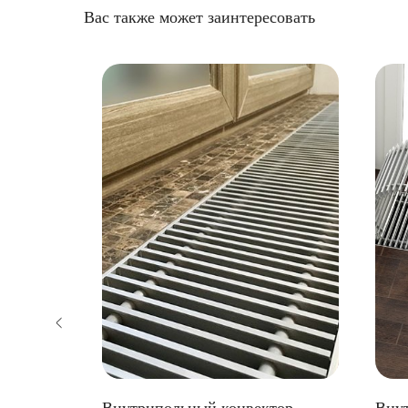
Вас также может заинтересовать
тор КЗТО
Внутрипольный конвектор
Вну