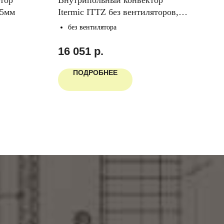
65мм
Itermic ITTZ без вентиляторов,
Iter
глубина 110мм, ширина 300мм
глу
без вентилятора
б
16 051
р.
26
ПОДРОБНЕЕ