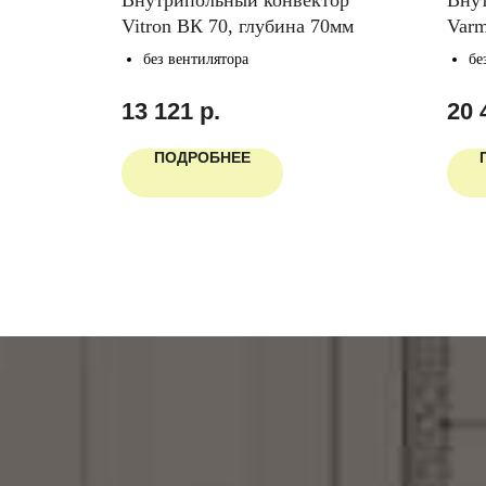
ширина
Vitron ВК 70, глубина 70мм
Varm
шир
без вентилятора
бе
13 121
р.
20 
ПОДРОБНЕЕ