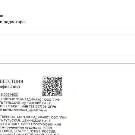
ия
ии радиатора