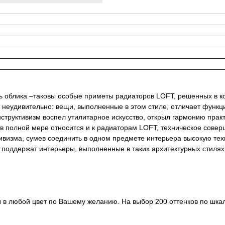
ь облика –таковы особые приметы радиаторов LOFT, решенных в ко
о неудивительно: вещи, выполненные в этом стиле, отличает функц
нструктивизм воспел утилитарное искусство, открыл гармонию пра
в полной мере относится и к радиаторам LOFT, техническое сове
визма, сумев соединить в одном предмете интерьера высокую тех
оддержат интерьеры, выполненные в таких архитектурных стилях, 
в любой цвет по Вашему желанию. На выбор 200 оттенков по шкале