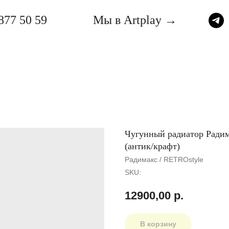
877 50 59
Мы в Artplay →
Чугунный радиатор Радим
(антик/крафт)
Радимакс / RETROstyle
SKU:
12900,00
р.
В корзину