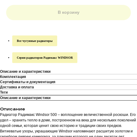
В корзину
Все чугунные радиаторы
Серия радиаторов Радимакс WINDSOR
Описание и характеристики
Комплектация
Сертификаты и документация
Доставка и оплата
Теги
Описание и характеристики
Описание
Радиатор Радимакс Windsor 500 – воплощение величественной роскоши. Его
удел – хранить тепло в доме, построенном на века для нескольких поколений
одной семьи, которая ценит свою историю и традиции своих предков.
Витиеватые узоры, украшающие Windsor напоминают расшитую золотом и
серебром ливрею камергера, за плечами которого не один десяток лет