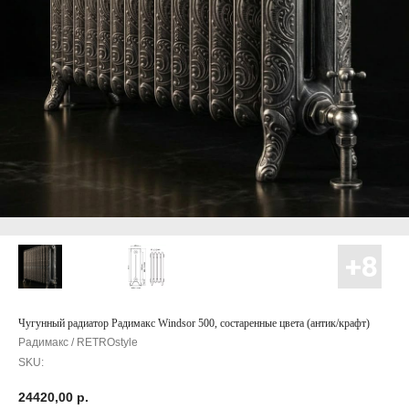
Чугунный радиатор Радимакс Windsor 500, состаренные цвета (антик/крафт)
Радимакс / RETROstyle
SKU:
24420,00
р.