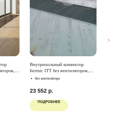
тор
Внутрипольный конвектор
Вну
ляторов,
Itermic ITT без вентиляторов,
Ite
 400мм
глубина 110мм, ширина 300мм
глу
без вентилятора
с
23 552
р.
45
ПОДРОБНЕЕ