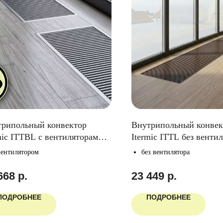
трипольный конвектор
Внутрипольный конвек
mic ITTBL с вентиляторами,
Itermic ITTL без венти
ина 70мм, ширина 340мм
глубина 70мм, ширина
вентилятором
без вентилятора
668
р.
23 449
р.
ПОДРОБНЕЕ
ПОДРОБНЕЕ