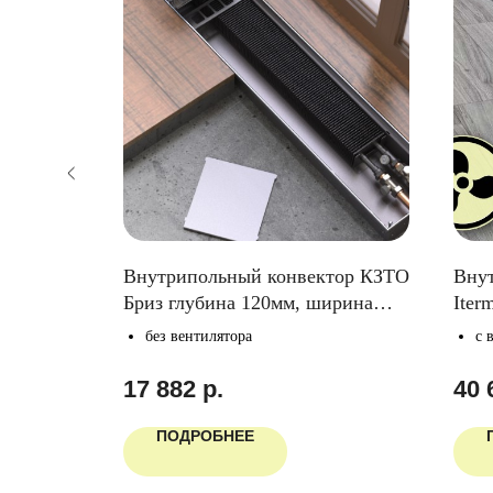
тор
Внутрипольный конвектор КЗТО
Вну
орами,
Бриз глубина 120мм, ширина
Iter
350мм
260мм
глуб
без вентилятора
с 
17 882
р.
40 
ПОДРОБНЕЕ