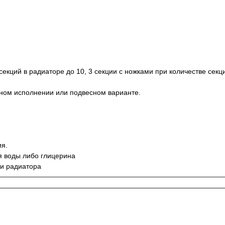
екций в радиаторе до 10, 3 секции с ножками при количестве секци
ном исполнении или подвесном варианте.
ия.
я воды либо глицерина
ии радиатора