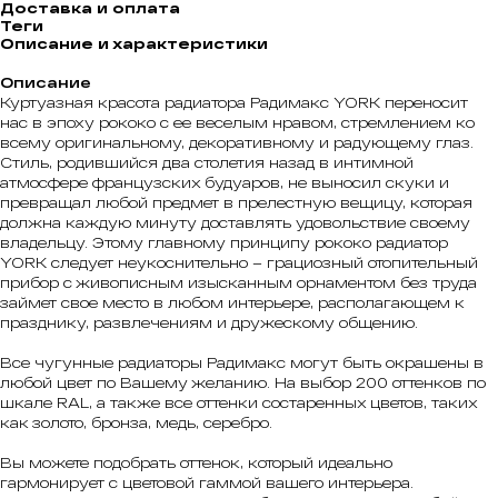
Доставка и оплата
Теги
Описание и характеристики
Описание
Куртуазная красота радиатора Радимакс YORK переносит
нас в эпоху рококо с ее веселым нравом, стремлением ко
всему оригинальному, декоративному и радующему глаз.
Стиль, родившийся два столетия назад в интимной
атмосфере французских будуаров, не выносил скуки и
превращал любой предмет в прелестную вещицу, которая
должна каждую минуту доставлять удовольствие своему
владельцу. Этому главному принципу рококо радиатор
YORK следует неукоснительно – грациозный отопительный
прибор с живописным изысканным орнаментом без труда
займет свое место в любом интерьере, располагающем к
празднику, развлечениям и дружескому общению.
Все чугунные радиаторы Радимакс могут быть окрашены в
любой цвет по Вашему желанию. На выбор 200 оттенков по
шкале RAL, а также все оттенки состаренных цветов, таких
как золото, бронза, медь, серебро.
Вы можете подобрать оттенок, который идеально
гармонирует с цветовой гаммой вашего интерьера.