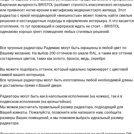
Барочная вычурность BRISTOL разбавит строгость классического интерьера
или привнесет нотки иронии в метафизику модернистского жилища. Этот
радиатор с яркой неординарной «внешностью» может помочь найти смелые
решения и нестандартные подходы в оформлении интерьера. А что касается
отопления, то тут провокаций и сюрпризов ждать не стоит – BRISTOL
одинаково хорошо греет помещения любых стилевых решений.
Все чугунные радиаторы Радимакс могут быть окрашены в любой цвет по
Вашему желанию. На выбор 200 оттенков по шкале RAL, а также все оттенки
состаренных цветов, таких как золото, бронза, медь, серебро.
Вы можете подобрать оттенок, который идеально гармонирует с цветовой
гаммой вашего интерьера.
Все чугунные радиаторы могут быть изготовлены любой необходимой длины
и доставлены прямо к Вашей двери.
Радиаторы могут быть как в напольном исполнении (на ножках), так и в
подвесном исполнении (на кронштейнах).
Мы можем рассчитать правильный размер радиатора, подходящий для
Вашей комнаты. Пожалуйста, позвоните или напишите нам, сообщите
размеры Ваших помещений, и мы поможем выбрать идеальный размер
радиатора.
Доставка всех чугунных радиаторов осуществляется по всей территории РФ.