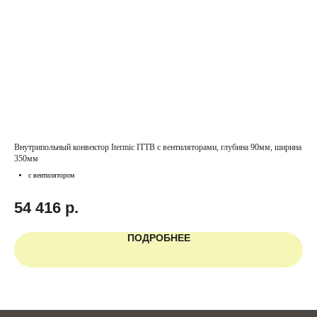
Внутрипольный конвектор Itermic ITTB с вентиляторами, глубина 90мм, ширина
Вну
350мм
с вентилятором
2
54 416
р.
ПОДРОБНЕЕ