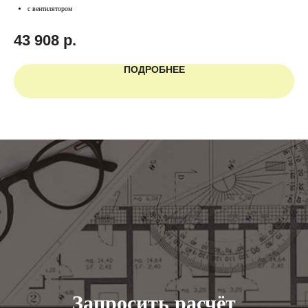
с вентилятором
43 908
р.
4
ПОДРОБНЕЕ
Запросить расчёт