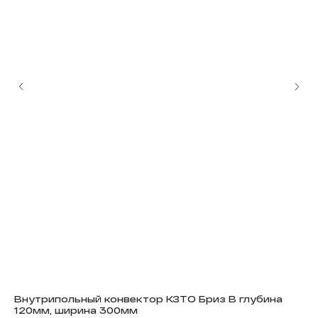
Внутрипольный конвектор КЗТО Бриз В глубина
Вн
120мм, ширина 300мм
80