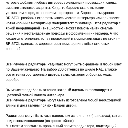
которые добавят любому интерьеру эклектики и провокации, слегка
сместив стилевые акценты. Когда-то барокко стало вызовом
устоявшимся представлениям о прекрасном. Барочная вычурность
BRISTOL разбавит строгость классического интерьера или привнесет
нотки иронии в метафизику модернистского жилища. Этот радиатор с
яркой неординарной «внешностью» может помочь найти смелые
решения и нестандартные подходы в оформлении интерьера. А что
касается отопления, то тут провокаций и сюрпризов ждать не стоит –
BRISTOL одинаково хорошо греет помещения любых стилевых
решений.
Все чугунные радиаторы Радимакс могут быть окрашены в любой цвет
по Вашему желанию. На выбор 200 оттенков по шкале RAL, а также
все оттенки состаренных цветов, таких как золото, бронза, медь,
серебро.
Вы можете подобрать оттенок, который идеально гармонирует с
цветовой гаммой вашего интерьера.
Все чугунные радиаторы могут быть изготовлены любой необходимой
длины и доставлены прямо к Вашей двери.
Радиаторы могут быть как в напольном исполнении (на ножках), так и в
подвесном исполнении (на кронштейнах).
Мы можем рассчитать правильный размер радиатора, подходящий