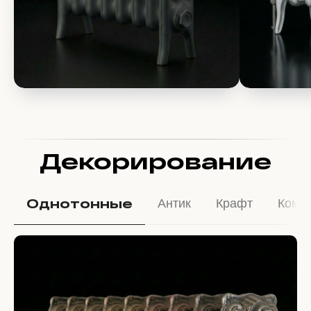
Декорирование
Однотонные
Антик
Крафт
Комб