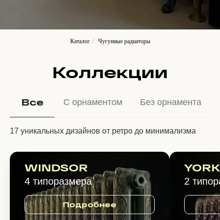
Каталог
/
Чугунные радиаторы
Коллекции
Все
С орнаментом
Без орнамента
17 уникальных дизайнов от ретро до минимализма
WINDSOR
YOR
4 типоразмера
2 типо
Подробнее