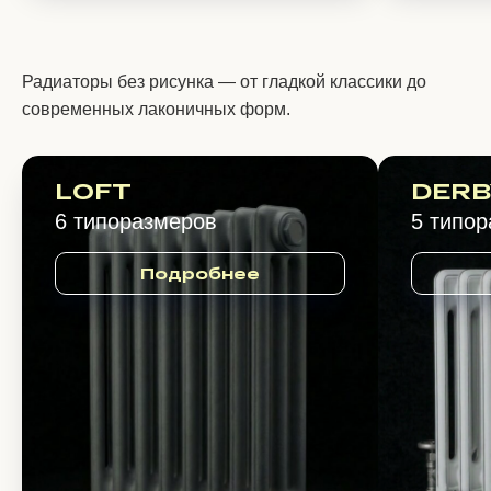
Радиаторы без рисунка — от гладкой классики до
современных лаконичных форм.
LOFT
DERB
6 типоразмеров
5 типо
Подробнее