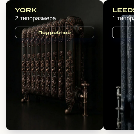
YORK
LEED
2 типоразмера
1 типо
Подробнее