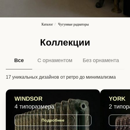
Каталог
/
Чугунные радиаторы
Коллекции
Все
С орнаментом
Без орнамента
17 уникальных дизайнов от ретро до минимализма
WINDSOR
YORK
4 типоразмера
2 типо
Подробнее