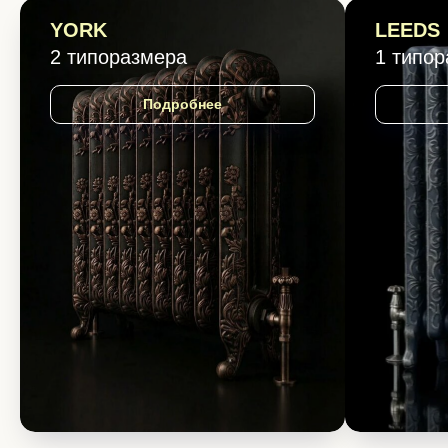
YORK
LEEDS
2 типоразмера
1 типо
Подробнее