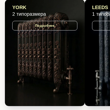
YORK
LEEDS
2 типоразмера
1 типо
Подробнее