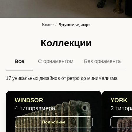
Каталог
/
Чугунные радиаторы
Коллекции
Все
С орнаментом
Без орнамента
17 уникальных дизайнов от ретро до минимализма
WINDSOR
YORK
4 типоразмера
2 типо
Подробнее