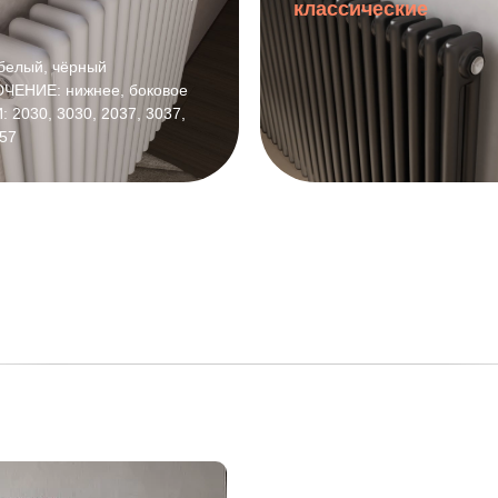
классические
белый, чёрный
ЕНИЕ: нижнее, боковое
 2030, 3030, 2037, 3037,
057