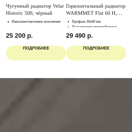
тор
Чугунный радиатор Velar
Горизонтальный радиатор
Го
Historic 500, чёрный
WARMMET Flat 60 H,
КЗ
белый
50
Напольное/настенное исполнение
Профиль 30х60 мм
Подключение нижнее/боковое
25 200
р.
29 490
р.
1
ПОДРОБНЕЕ
ПОДРОБНЕЕ