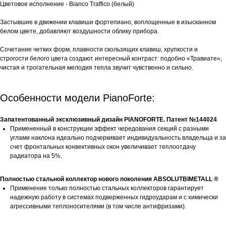
Цветовое исполнение - Bianco Traffico (белый)
Застывшие в движении клавиши фортепиано, воплощенные в изысканном
белом цвете, добавляют воздушности облику прибора.
Сочетание четких форм, плавности скользящих клавиш, хрупкости и
строгости белого цвета создают интересный контраст: подобно «Травиате»,
чистая и трогательная мелодия тепла звучит чувственно и сильно.
Особенности модели PianoForte:
Запатентованный эксклюзивный дизайн PIANOFORTE. Патент №144024
Примененный в конструкции эффект чередования секций с разными
углами наклона идеально подчеркивает индивидуальность владельца и за
счет фронтальных конвективных окон увеличивает теплоотдачу
радиатора на 5%.
Полностью стальной коллектор нового поколения ABSOLUTBIMETALL ®
Применение только полностью стальных коллекторов гарантирует
надежную работу в системах подверженных гидроударам и с химически
агрессивными теплоносителями (в том числе антифризами).