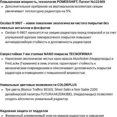
Повышенная мощность, технология POWERSHIFT. Патент №122469
Дополнительное оребрение на вертикальном коллекторе секции
увеличивает теплоотдачу радиатора на 5%.
Oxsilan R 9807 – новое поколение экологически чистого покрытия без
тяжелых металлов и фосфатов
Oxsilan ® 9807 наносится на секцию радиатора перед покраской и за счет
улучшенной адгезии лакокрасочного покрытия повышает
антикоррозийную стойкость и долговечность радиаторов
Сверхстойкая 7-ми этапная NANO покраска TECNOFIRMA®
Нанесение экологически чистых нано-красок AkzoNobel (Нидерланды) и
FreiLacke (Германия) в семь этапов, гарантирует стойкость к
механическим повреждениям и обеспечивает долговечность покрытия
радиатора в помещениях с повышенной влажностью.
Уникальные цветовые возможности COLORPLUS
Три цвета (Bianco Traffico 9016S, Silver Satin и Noir Sable 2200
дизайнерской палитры FUTURA AKZONOBEL (Нидерланды)) позволяют
создать абсолютно уникальный радиатор.
Надежная защита от подделок
Фирменный алюминиевый знак на каждом радиаторе и заводская