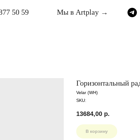
877 50 59
Мы в Artplay →
Горизонтальный рад
Velar (WH)
SKU:
13684,00
р.
В корзину