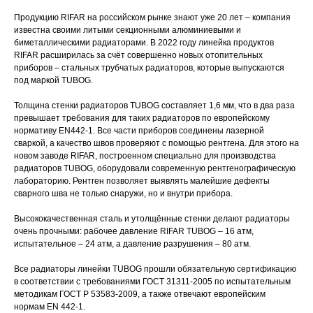
Продукцию RIFAR на российском рынке знают уже 20 лет – компания
известна своими литыми секционными алюминиевыми и
биметаллическими радиаторами. В 2022 году линейка продуктов
RIFAR расширилась за счёт совершенно новых отопительных
приборов – стальных трубчатых радиаторов, которые выпускаются
под маркой TUBOG.
Толщина стенки радиаторов TUBOG составляет 1,6 мм, что в два раза
превышает требования для таких радиаторов по европейскому
нормативу EN442-1. Все части приборов соединены лазерной
сваркой, а качество швов проверяют с помощью рентгена. Для этого на
новом заводе RIFAR, построенном специально для производства
радиаторов TUBOG, оборудовали современную рентгенографическую
лабораторию. Рентген позволяет выявлять малейшие дефекты
сварного шва не только снаружи, но и внутри прибора.
Высококачественная сталь и утолщённые стенки делают радиаторы
очень прочными: рабочее давление RIFAR TUBOG – 16 атм,
испытательное – 24 атм, а давление разрушения – 80 атм.
Все радиаторы линейки TUBOG прошли обязательную сертификацию
в соответствии с требованиями ГОСТ 31311-2005 по испытательным
методикам ГОСТ Р 53583-2009, а также отвечают европейским
нормам EN 442-1.