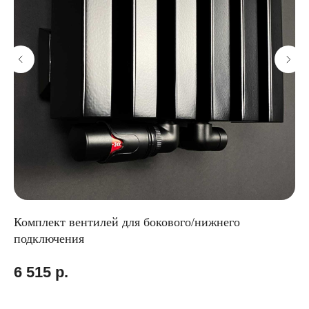
Комплект вентилей для бокового/нижнего
Го
подключения
50
6 515
р.
1