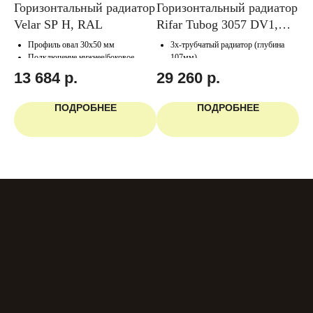
тор
Горизонтальный радиатор
Горизонтальный радиатор
Го
е
Velar SP H, RAL
Rifar Tubog 3057 DV1,
Ir
ый
белый
бе
Профиль овал 30х50 мм
3х-трубчатый радиатор (глубина
ние
Подключение нижнее/боковое
107мм)
Подключение нижнее (встроенная
.
13 684
р.
29 260
р.
5
термовставка)
ПОДРОБНЕЕ
ПОДРОБНЕЕ