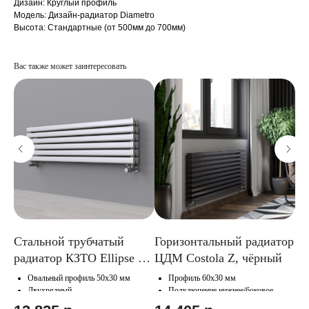
Дизайн: Круглый профиль
Модель: Дизайн-радиатор Diametro
Высота: Стандартные (от 500мм до 700мм)
Вас также может заинтересовать
тор
Стальной трубчатый
Горизонтальный радиатор
Го
радиатор КЗТО Ellipse S
ЦДМ Costola Z, чёрный
тр
H 2 (двухрядный)
Gu
Овальный профиль 50х30 мм
Профиль 60х30 мм
чё
Двухрядный
Подключение нижнее/боковое
Подключение нижнее/боковое