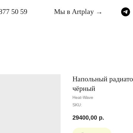
877 50 59
Мы в Artplay →
Напольный радиато
чёрный
Heat-Wave
SKU:
29400,00
р.