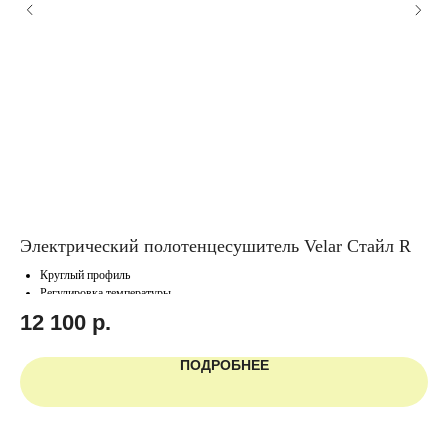
Электрический полотенцесушитель Velar Стайл R
Эл
чё
Круглый профиль
Регулировка температуры
5
12 100
р.
ПОДРОБНЕЕ