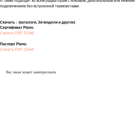
А также подходит ко всем радиаторам с боковым, диагональным или нижним
подключением без встроенной термовставки.
Скачать ↓ (каталоги, 3d-модели и другое)
Сертификат Piano.
Скачать PDF. 510кб
Паспорт Piano.
Скачать PDF. 155кб
Вас также может заинтересовать