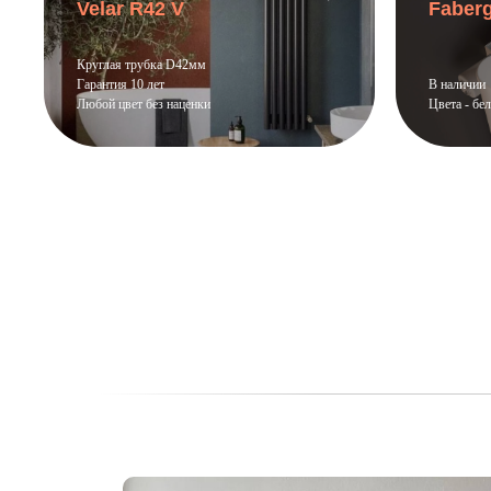
Velar R42 V
Faberg
Круглая трубка D42мм
Гарантия 10 лет
В наличии
Любой цвет без наценки
Цвета - бе