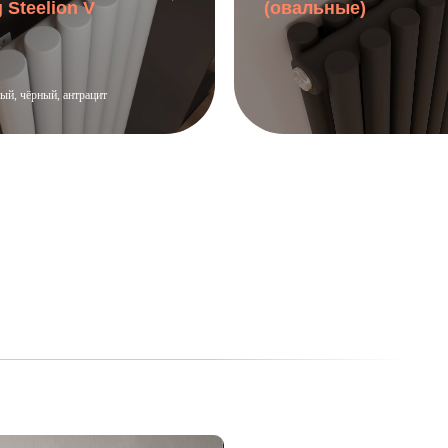
 Steelion V
(овальные)
лый, чёрный, антрацит