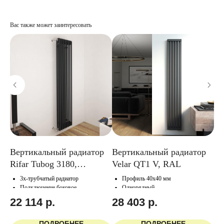
Вас также может заинтересовать
р
Вертикальный радиатор
Вертикальный радиатор
Ве
Rifar Tubog 3180,
Velar QT1 V, RAL
КЗ
антрацит
ан
3х-трубчатый радиатор
Профиль 40х40 мм
Подключение боковое
Однорядный
Подключение нижнее/боковое
22 114
р.
28 403
р.
1
ПОДРОБНЕЕ
ПОДРОБНЕЕ