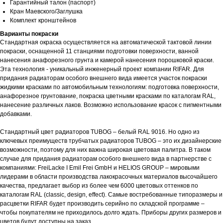
Гарантийный талон (паспорт)
Кран Маевского/Заглушка
Комплект кронштейнов
Варианты покраски
Стандартная окраска осуществляется на автоматической тактовой линии
покраски, оснащенной 11 станциями подготовки поверхности, ванной
нанесения анафорезного грунта и камерой нанесения порошковой краски.
Эта технология - уникальный инженерный проект компании RIFAR. Для
придания радиаторам особого внешнего вида имеется участок покраски
жидкими красками по автомобильным технологиям: подготовка поверхности,
анафорезное грунтование, покраска цветными красками по каталогам RAL,
нанесение различных лаков. Возможно использование красок с пигментными
добавками.
Стандартный цвет радиаторов TUBOG – белый RAL 9016. Но одно из
ключевых преимуществ трубчатых радиаторов TUBOG – это их дизайнерские
возможности, поэтому для них важна широкая цветовая палитра. В таком
случае для придания радиаторам особого внешнего вида в партнерстве с
компаниями: FreiLacke I Emil Frei GmbH и HELIOS GROUP – мировыми
лидерами в области производства лакокрасочных материалов высочайшего
качества, предлагает выбор из более чем 6000 цветовых оттенков по
каталогам RAL (classic, design, effect). Самые востребованные типоразмеры и
расцветки RIFAR будет производить серийно по складской программе –
чтобы покупателям не приходилось долго ждать. Приборы других размеров и
цветов будут доступны на заказ.