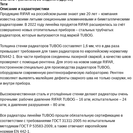
Теги
Описание и характеристики
Продукцию RIFAR на российском рынке знают уже 20 лет – компания
известна своими литыми секционными алюминиевыми и биметаллическими
радиаторами. В 2022 году линейка продуктов RIFAR расширилась за счёт
совершенно новых отопительных приборов – стальных трубчатых
радиаторов, которые выпускаются под маркой TUBOG.
Толщина стенки радиаторов TUBOG составляет 1,6 мм, что в два раза
превышает требования для таких радиаторов по европейскому нормативу
EN442-1. Все части приборов соединены лазерной сваркой, а качество швов
проверяют с помощью рентгена. Для этого на новом заводе RIFAR,
построенном специально для производства радиаторов TUBOG,
оборудовали современную рентгенографическую лабораторию. Рентген
позволяет выявлять малейшие дефекты сварного шва не только снаружи, но
и внутри прибора.
Высококачественная сталь и утолщённые стенки делают радиаторы очень
прочными: рабочее давление RIFAR TUBOG – 16 атм, испытательное – 24
атм, а давление разрушения – 80 атм.
Все радиаторы линейки TUBOG прошли обязательную сертификацию в
соответствии с требованиями ГОСТ 31311-2005 по испытательным
методикам ГОСТ Р 53583-2009, а также отвечают европейским
нормам EN 442-1.