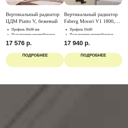
р
Вертикальный радиатор
Вертикальный радиатор
Ве
ЦДМ Piatto V, бежевый
Faberg Morari V1 1800,
КЗ
чёрный
Профиль 30х60 мм
Профиль 10х60
Подключение нижнее/боковое
Подключение нижнее/боковое
17 576
р.
17 940
р.
1
ПОДРОБНЕЕ
ПОДРОБНЕЕ