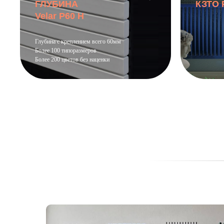
ГЛУБИНА
КЗТО 
Velar P60 H
Глубина с креплением всего 60мм
Более 100 типоразмеров
Более 200 цветов без наценки